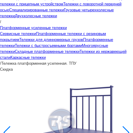
тележки с прицепным устройством
Тележки с поворотной передней
осью
Специализированные тележки
Грузовые четырехколесные
тележки
Двухколесные тележки
/
Платформенные усиленные тележки
Сервисные тележки
Платформенные тележки с резиновым
покрытием
Тележки для длинномерных грузов
Платформенные
тележки
Тележки с быстросъемными бортами
Многоярусные
тележки
Складные платформенные тележки
Тележки из нержавеющей
стали
Каркасные тележки
/
Тележка платформенная усиленная. ТПУ
Скидка