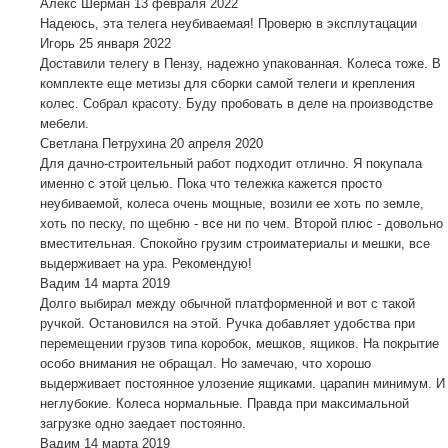
Алекс Шерман
13 февраля 2022
Надеюсь, эта телега неубиваемая! Проверю в эксплутацации
Игорь
25 января 2022
Доставили телегу в Пензу, надежно упакованная. Колеса тоже. В
комплекте еще метизы для сборки самой телеги и крепления
колес. Собрал красоту. Буду пробовать в деле на производстве
мебели.
Светлана Петрухина
20 апреля 2020
Для дачно-строительный работ подходит отлично. Я покупала
именно с этой целью. Пока что тележка кажется просто
неубиваемой, колеса очень мощные, возили ее хоть по земле,
хоть по песку, по щебню - все ни по чем. Второй плюс - довольно
вместительная. Спокойно грузим строиматериалы и мешки, все
выдерживает на ура. Рекомендую!
Вадим
14 марта 2019
Долго выбирал между обычной платформенной и вот с такой
ручкой. Остановился на этой. Ручка добавляет удобства при
перемещении грузов типа коробок, мешков, ящиков. На покрытие
особо внимания не обращал. Но замечаю, что хорошо
выдерживает постоянное улозение ящиками. царапин минимум. И
неглубокие. Колеса нормальные. Правда при максимальной
загрузке одно заедает постоянно.
Вадим
14 марта 2019