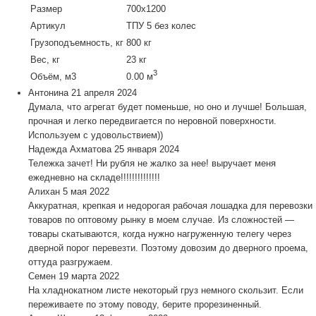
Размер
700х1200
Артикул
ТПУ 5 без колес
Грузоподъемность, кг
800 кг
Вес, кг
23 кг
3
Объём, м3
0.00 м
Антонина
21 апреля 2024
Думала, что агрегат будет поменьше, но оно и лучше! Большая,
прочная и легко передвигается по неровной поверхности.
Используем с удовольствием))
Надежда Ахматова
25 января 2024
Тележка зачет! Ни рубля не жалко за нее! выручает меня
ежедневно на складе!!!!!!!!!!!!!!
Алихан
5 мая 2022
Аккуратная, крепкая и недорогая рабочая лошадка для перевозки
товаров по оптовому рынку в моем случае. Из сложностей —
товары скатываются, когда нужно нагруженную телегу через
дверной порог перевезти. Поэтому довозим до дверного проема,
оттуда разгружаем.
Семен
19 марта 2022
На хладнокатном листе некоторый груз немного скользит. Если
переживаете по этому поводу, берите прорезиненный.