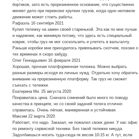
бортиков, зато есть прорезиненное основание, что существенно
меняет дело при перевозке хрупких грузов, когда одно неловкое
движение может стоить работы.
Рафаэль
16 сентября 2021
Купил тележку на замен своей старенькой. Эта как по мне лучше
и надежнее, как минимум потому, что здесь есть специальный
коврик, чтобы груз не мог соскользить и улететь в вальгаллу.
Раньше коробки мне приходилось привязывать скотчем, похоже о
тех временах я скоро забуду.
Олег Геннадьевич
16 февраля 2021
Хорошая, прочная платформенная тележка. Можно выбрать
разные размеры исходя из личных нужд. Отдельно хочу обратить
внимание на прорезиненную платформу. Так груз не сможет
съехать с тележки.
Екатерина Ми.
25 августа 2020
Понравилась цена. Сначала сомнений было много по поводу
качества в принципе, но со своей задачей телега отлично
справилась. Очень лёгкая, маневренная и устойчивая.
Максим
22 марта 2020
Работает, что надо. Заказал, не пожалел своих денег. У нас офис
по ремонту сервисной техники. Без такой тележки никуда.
Задолбаешься носить туда-сюда пк весом 10-15 кг. А тут, если