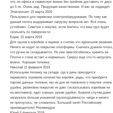
что, из офиса в сервисную можно без проблем доставить от двух
до 5 пк. Очень рад. Продукция качественная. И вас не подведёт.
Электросвет
15 марта 2020
Пользуемся для перевозки электрооборудования. По тому как
данная телега выдерживает нагрузку вопросов нет. Всё очень
устойчиво. Советую к покупке, если боитесь что ваш груз будет
скользить по поверхности .
Борис
15 марта 2019
Для грузов в коробках и ящиках я считаю это идеальное решение.
Ничего не ездит по покрытию платформы. Сначала думали плохо,
что ручка не складывается. Но уже приспособились хранить ее.
Плотно к стене встает и нормально. Сверху еще что-то нагрузить
можно. Хорошая тележка.
Николай
11 февраля 2019
Используем тележку на складе ,где в день приходится
перевозить огромное количество коробок, рады, что приобретя
партию данных тележек, мы ни дня не пожалели о покупке- очень
удобно, резиновое покрытие не даёт соскальзывать коробкам ни
на миллиметр, едет хорошо, рукам удобно. Бывали случаи,даже
нагружали больше указанной грузоподъёмности- нигде и ничего
не прогнулось, не сломалось. Большой зачёт Российскому
производителю! Рекомендую
Юрий
4 февраля 2019