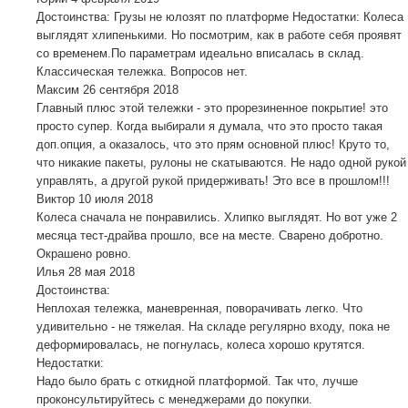
Достоинства: Грузы не юлозят по платформе Недостатки: Колеса
выглядят хлипенькими. Но посмотрим, как в работе себя проявят
со временем.По параметрам идеально вписалась в склад.
Классическая тележка. Вопросов нет.
Максим
26 сентября 2018
Главный плюс этой тележки - это прорезиненное покрытие! это
просто супер. Когда выбирали я думала, что это просто такая
доп.опция, а оказалось, что это прям основной плюс! Круто то,
что никакие пакеты, рулоны не скатываются. Не надо одной рукой
управлять, а другой рукой придерживать! Это все в прошлом!!!
Виктор
10 июля 2018
Колеса сначала не понравились. Хлипко выглядят. Но вот уже 2
месяца тест-драйва прошло, все на месте. Сварено добротно.
Окрашено ровно.
Илья
28 мая 2018
Достоинства:
Неплохая тележка, маневренная, поворачивать легко. Что
удивительно - не тяжелая. На складе регулярно входу, пока не
деформировалась, не погнулась, колеса хорошо крутятся.
Недостатки:
Надо было брать с откидной платформой. Так что, лучше
проконсультируйтесь с менеджерами до покупки.