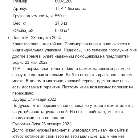
Размер
600х1200
Артикул
ТПР 4 без колес
Грузоподъемность, кг
550 кг
Вес, кг
17.5 кг
3
Объём, м3
0.00 м
Павел М.
28 августа 2024
Качество очень достойное. Полимерная порошковая окраска и
индивидуальная упаковка. Надеюсь, что тележка прослужит мне
долгое время и будет надежным помощником на предприятии.
Борис
21 мая 2022
ТПР — нормальная телега. Взял в самом маленьком размере
сразу с родными колесами. Люблю покупать сразу все в одном
месте. В целом в магазине хороший сервис, адекватные цены,
есть доставка и гарантия. Поэтому из-за возможных поломок не
переживаю.
Эдуард
17 января 2022
Не думал, что прорезиненное основание у телеги может влиять
на устойчивость груза на ней. Но нет — работает, мешки с
продуктами пока не падали.
Субботин Лука
26 октября 2021
Долго искал нужный вариант и благодаря отзывам на сайте и
ютубу остановил свой взор на этой малышке. Да, у неё нет