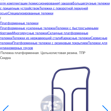
для комплектации (комиссионирования) заказов
Большегрузные тележки
с прицепным устройством
Тележки с поворотной передней
осью
Специализированные тележки
/
Платформенные тележки
Платформенные усиленные тележки
Тележки с быстросъемными
бортами
Многоярусные тележки
Складные платформенные
тележки
Тележки из нержавеющей стали
Каркасные тележки
Сервисные
тележки
Платформенные тележки с резиновым покрытием
Тележки для
длинномерных грузов
/
Тележка платформенная. Цельнолистовая резина. ТПР
Скидка