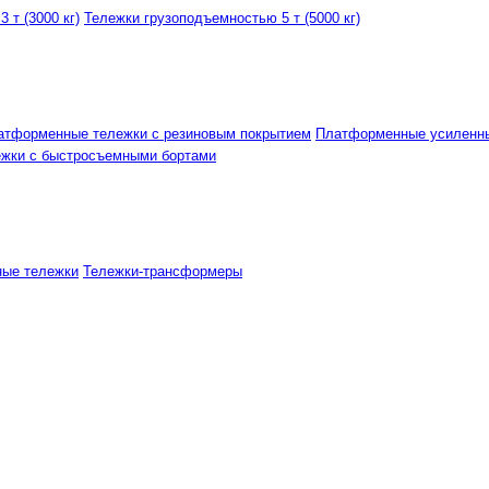
 т (3000 кг)
Тележки грузоподъемностью 5 т (5000 кг)
атформенные тележки с резиновым покрытием
Платформенные усиленн
ежки с быстросъемными бортами
ные тележки
Тележки-трансформеры