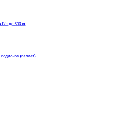
Г/п до 600 кг
 поддонов (паллет)