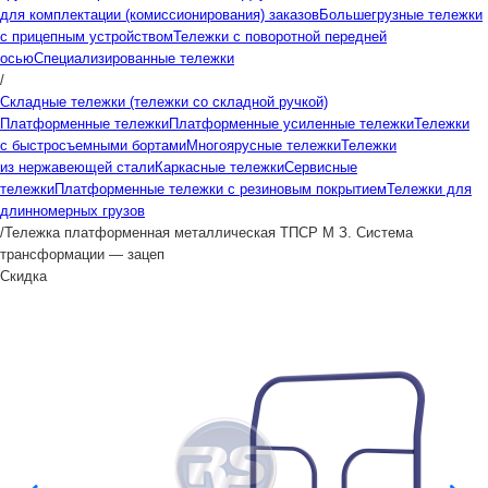
для комплектации (комиссионирования) заказов
Большегрузные тележки
с прицепным устройством
Тележки с поворотной передней
осью
Специализированные тележки
/
Складные тележки (тележки со складной ручкой)
Платформенные тележки
Платформенные усиленные тележки
Тележки
с быстросъемными бортами
Многоярусные тележки
Тележки
из нержавеющей стали
Каркасные тележки
Сервисные
тележки
Платформенные тележки с резиновым покрытием
Тележки для
длинномерных грузов
/
Тележка платформенная металлическая ТПСР М З. Система
трансформации — зацеп
Скидка