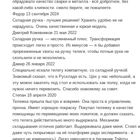
обрадовало качество сварки и металла - всё добротное, без
какой-либо хлипкости. смело берите, не пожалеете.
Федор
13 сентября 2024
Складная ручка - лучшее решение! Хранить удобно ее не
нарадуюсь. Очень качественная и юркая модель
Дмитрий Кожевников
21 мая 2022
Складная ручка — несомненный плюс. Трансформация
происходит легко и просто. Из минусов — я бы добавил
прорезиненные хваты на ручку телеги, чтобы потные руки не
скользили и не мозолились.
Дамир
26 января 2022
Специально искали телегу компактную, со складной ручкой.
Знакомый сказал, что в Рускладе есть. Цех у нас небольшой, а
эту можно закатить под стол и использовать как полку, когда не
нужно ничего перевозить. Спасибо знакомому за совет.
Степан
18 апреля 2020
Тележка пришла быстро и вовремя. Она проста в управлении,
прочна. Имеет хорошую покраску. Покупал тележку в качестве
помощницы по перемещению моих пожитков, и должен сказать,
что телега действительно много выдержала. Механизм
складывания отлично работает. Выдерживала даже меня. Стоял и
даже чуть попрыгивал на её платформе ради эксперимента - и
ничего не изменилось) Легко умещается в багажник Тойоты