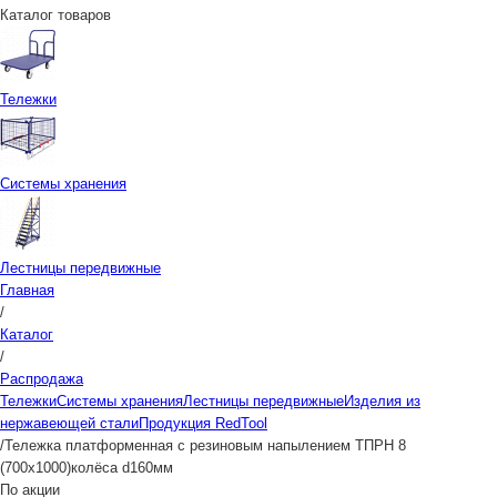
Каталог товаров
Тележки
Системы хранения
Лестницы передвижные
Главная
/
Каталог
/
Распродажа
Тележки
Системы хранения
Лестницы передвижные
Изделия из
нержавеющей стали
Продукция RedTool
/
Тележка платформенная с резиновым напылением ТПРН 8
(700х1000)колёса d160мм
По акции