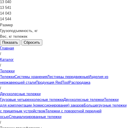
13 040
13 541
14 043
14 544
Размер
Грузоподъемность, кг
Вес, кг тележек
Сбросить
Главная
/
Каталог
/
Тележки
Тележки
Системы хранения
Лестницы передвижные
Изделия из
нержавеющей стали
Продукция RedTool
Распродажа
/
Двухколесные тележки
Грузовые четырехколесные тележки
Двухколесные тележки
Тележки
для комплектации (комиссионирования) заказов
Большегрузные тележки
с прицепным устройством
Тележки с поворотной передней
осью
Специализированные тележки
/