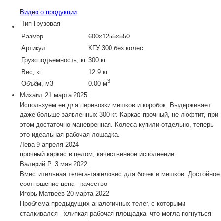
Видео о продукции
Тип
Грузовая
Размер
600х1255х550
Артикул
КГУ 300 без колес
Грузоподъемность, кг
300 кг
Вес, кг
12.9 кг
3
Объём, м3
0.00 м
Михаил
21 марта 2025
Используем ее для перевозки мешков и коробок. Выдерживает
даже больше заявленных 300 кг. Каркас прочный, не люфтит, при
этом достаточно маневренная. Колеса купили отдельно, теперь
это идеальная рабочая лошадка.
Лева
9 апреля 2024
прочный каркас в целом, качественное исполнение.
Валерий Р.
3 мая 2022
Вместительная телега-тяжеловес для бочек и мешков. Достойное
соотношение цена - качество
Игорь Матвеев
20 марта 2022
Проблема предыдущих аналогичных телег, с которыми
сталкивался - хлипкая рабочая площадка, что могла погнуться