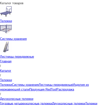
Каталог товаров
Тележки
Системы хранения
Лестницы передвижные
Главная
/
Каталог
/
Тележки
Тележки
Системы хранения
Лестницы передвижные
Изделия из
нержавеющей стали
Продукция RedTool
Распродажа
/
Двухколесные тележки
Грузовые четырехколесные тележки
Двухколесные тележки
Тележки