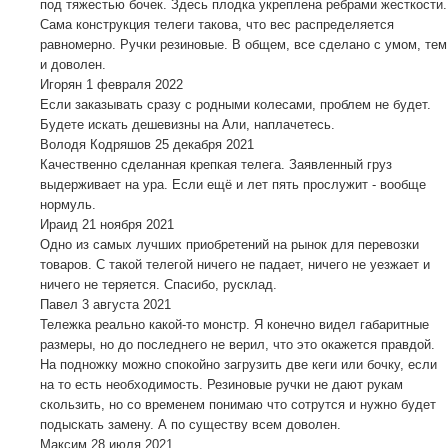
под тяжестью бочек. Здесь плодка укреплена ребрами жесткости.
Сама конструкция телеги такова, что вес распределяется
равномерно. Ручки резиновые. В общем, все сделано с умом, тем
и доволен.
Игорян
1 февраля 2022
Если заказывать сразу с родными колесами, проблем не будет.
Будете искать дешевизны на Али, наплачетесь.
Володя Кодряшов
25 декабря 2021
Качественно сделанная крепкая телега. Заявленный груз
выдерживает на ура. Если ещё и лет пять прослужит - вообще
нормуль.
Ираид
21 ноября 2021
Одно из самых лучших приобретений на рынок для перевозки
товаров. С такой телегой ничего не падает, ничего не уезжает и
ничего не теряется. Спасибо, русклад.
Павел
3 августа 2021
Тележка реально какой-то монстр. Я конечно видел габаритные
размеры, но до последнего не верил, что это окажется правдой.
На подножку можно спокойно загрузить две кеги или бочку, если
на то есть необходимость. Резиновые ручки не дают рукам
скользить, но со временем понимаю что сотрутся и нужно будет
подыскать замену. А по существу всем доволен.
Максим
28 июля 2021