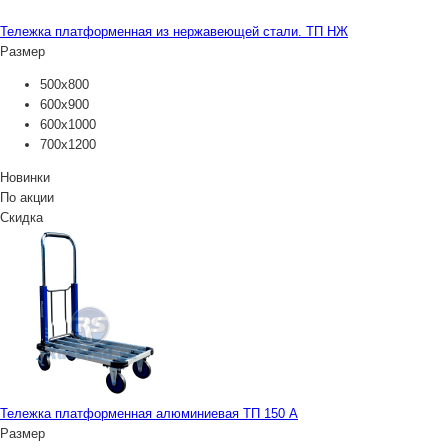
Тележка платформенная из нержавеющей стали. ТП НЖ
Размер
500х800
600х900
600х1000
700х1200
Новинки
По акции
Скидка
Тележка платформенная алюминиевая ТП 150 А
Размер