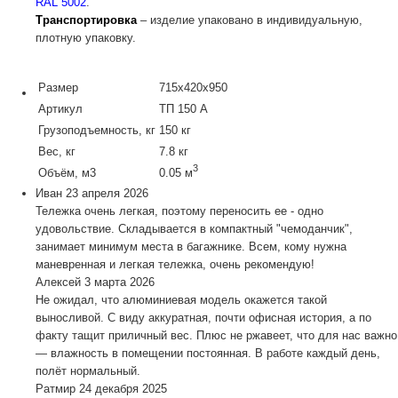
RAL 5002
.
Транспортировка
– изделие упаковано в индивидуальную,
плотную упаковку.
Размер
715х420х950
Артикул
ТП 150 А
Грузоподъемность, кг
150 кг
Вес, кг
7.8 кг
3
Объём, м3
0.05 м
Иван
23 апреля 2026
Тележка очень легкая, поэтому переносить ее - одно
удовольствие. Складывается в компактный "чемоданчик",
занимает минимум места в багажнике. Всем, кому нужна
маневренная и легкая тележка, очень рекомендую!
Алексей
3 марта 2026
Не ожидал, что алюминиевая модель окажется такой
выносливой. С виду аккуратная, почти офисная история, а по
факту тащит приличный вес. Плюс не ржавеет, что для нас важно
— влажность в помещении постоянная. В работе каждый день,
полёт нормальный.
Ратмир
24 декабря 2025