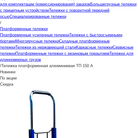
для комплектации (комиссионирования) заказов
Большегрузные тележки
с прицепным устройством
Тележки с поворотной передней
осью
Специализированные тележки
/
Платформенные тележки
Платформенные усиленные тележки
Тележки с быстросъемными
бортами
Многоярусные тележки
Складные платформенные
тележки
Тележки из нержавеющей стали
Каркасные тележки
Сервисные
тележки
Платформенные тележки с резиновым покрытием
Тележки для
длинномерных грузов
/
Тележка платформенная алюминиевая ТП 150 А
Новинки
По акции
Скидка