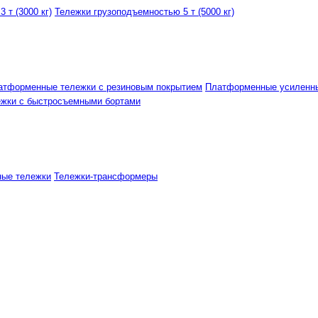
 т (3000 кг)
Тележки грузоподъемностью 5 т (5000 кг)
атформенные тележки с резиновым покрытием
Платформенные усиленн
ежки с быстросъемными бортами
ные тележки
Тележки-трансформеры