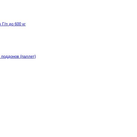
Г/п до 600 кг
 поддонов (паллет)