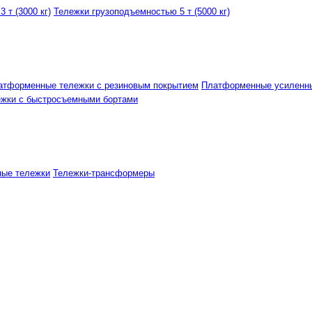
 т (3000 кг)
Тележки грузоподъемностью 5 т (5000 кг)
атформенные тележки с резиновым покрытием
Платформенные усиленн
ежки с быстросъемными бортами
ные тележки
Тележки-трансформеры