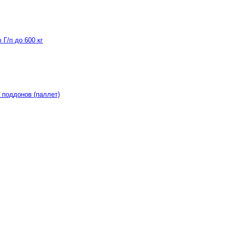
Г/п до 600 кг
 поддонов (паллет)