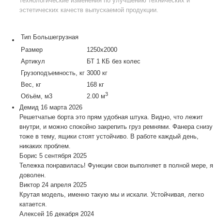
технологические изменения по улучшению технических и
эстетических качеств выпускаемой продукции.
Тип
Большегрузная
Размер
1250х2000
Артикул
БТ 1 КБ без колес
Грузоподъемность, кг
3000 кг
Вес, кг
168 кг
3
Объём, м3
2.00 м
Демид
16 марта 2026
Решетчатые борта это прям удобная штука. Видно, что лежит
внутри, и можно спокойно закрепить груз ремнями. Фанера снизу
тоже в тему, ящики стоят устойчиво. В работе каждый день,
никаких проблем.
Борис
5 сентября 2025
Тележка понравилась! Функции свои выполняет в полной мере, я
доволен.
Виктор
24 апреля 2025
Крутая модель, именно такую мы и искали. Устойчивая, легко
катается.
Алексей
16 декабря 2024