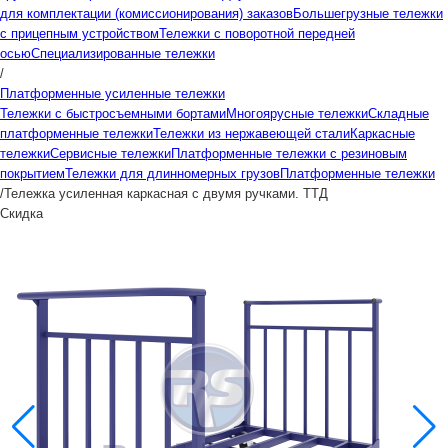
для комплектации (комиссионирования) заказов
Большегрузные тележки
с прицепным устройством
Тележки с поворотной передней
осью
Специализированные тележки
/
Платформенные усиленные тележки
Тележки с быстросъемными бортами
Многоярусные тележки
Складные
платформенные тележки
Тележки из нержавеющей стали
Каркасные
тележки
Сервисные тележки
Платформенные тележки с резиновым
покрытием
Тележки для длинномерных грузов
Платформенные тележки
/
Тележка усиленная каркасная с двумя ручками. ТТД
Скидка