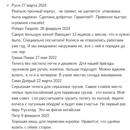
Руся
27 марта 2024
Реально прочный корпус, не гремит, не шатается. упакована
была надёжно. Сделана добротно. Гарантия!!! Привезли быстро.
огромное спасибо!
Роберт Гинробс
28 февраля 2024
Самую большую взяли! Вмещает 13 ящиков с мясом, что и нужно
было. Специально посчитали! Колеса не отвалились работаем
уже год. И мы ежедневно нагружаем ее, все с ней в порядке до
сих пор.
Гриша Панин
27 мая 2022
Телега без настила легче и дешевле. Для нашей бригады
грузчиков две ручки, конечно, больше подходят. Можно вдвоем
возить, а то и в четвером. В узких местах склада маневренна.
Сема Добрый
22 марта 2022
Серьезная телега для серьезных грузов. Самое слабое место
любых приспособлений для перевозки грузов это колеса. Мой
вам совет: сли рассчитыаете грузить телегу по полной, берите
колеса с чугунным ободом! и будет вам счастье. Не первый раз
беру Русклад. Это не фигня китайская
Петр
9 февраля 2022
Хорошая вещь для перевозки коробок. Нравится, что удобно
возить с обеих сторон.