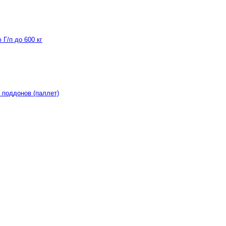
Г/п до 600 кг
 поддонов (паллет)