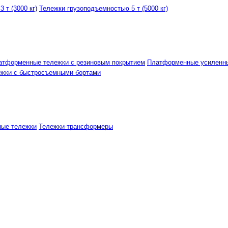
 т (3000 кг)
Тележки грузоподъемностью 5 т (5000 кг)
атформенные тележки с резиновым покрытием
Платформенные усиленн
ежки с быстросъемными бортами
ные тележки
Тележки-трансформеры