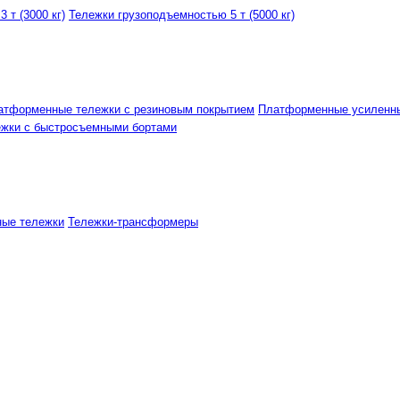
 т (3000 кг)
Тележки грузоподъемностью 5 т (5000 кг)
атформенные тележки с резиновым покрытием
Платформенные усиленн
ежки с быстросъемными бортами
ные тележки
Тележки-трансформеры