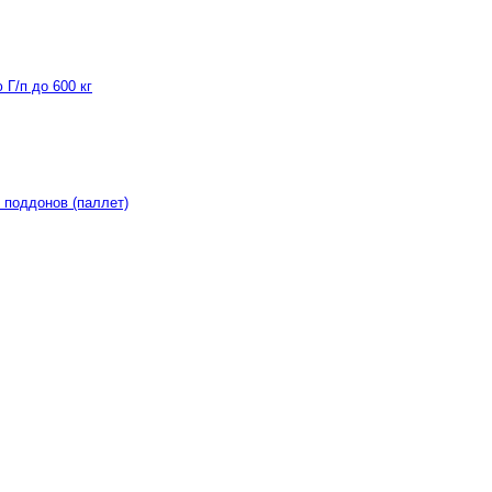
Г/п до 600 кг
 поддонов (паллет)