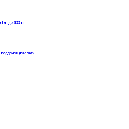
Г/п до 600 кг
 поддонов (паллет)