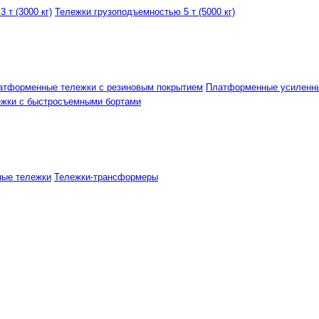
 т (3000 кг)
Тележки грузоподъемностью 5 т (5000 кг)
атформенные тележки с резиновым покрытием
Платформенные усиленн
ежки с быстросъемными бортами
ные тележки
Тележки-трансформеры