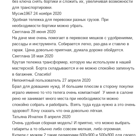
без ключа снять бортики и сложить их, увеличивая возможности
для транспортировки.
Мусик1967
24 ноября 2020
Удобная тележка для перевозки разных грузов. При
необходимости бортики можно убрать.
Светлана
28 июня 2020
На даче мне очень помогает в перевозке мешков с удобрениями,
рассады и инструмента. Собирается легко, раз-два и ставлю в
гараж. Цена довольно приятная, думала дороже обойдется.
Светлана
18 мая 2020
Крутая тележка трансформер, которую мы используем в нашей
мастерской. Борта складываются и ее можно спокойно запихнуть
в багажник. Спасибо!
Непонятный пользователь
27 апреля 2020
Брал для довашних нужд. И большим плюсом в сторону покупки
играло именно то что телега очень компактная! У меня в салоне
рено не занимает много места при необходимости можно
спокойно собрать и рабобрать. Взять туда куда нужно а это очень
здорово!! Хочу сказать что она довольно лёгкая.
Татьяна Игнатюк
8 апреля 2020
Очень удобная сборная модель! И приятно, что можно выбрать
габариты а то обычно либо совсем мелкая, либо огромная.
Купили с мужем 2 такие размерами 600х900 и 500х800 для своего