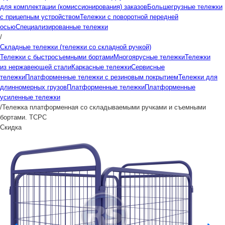
для комплектации (комиссионирования) заказов
Большегрузные тележки
с прицепным устройством
Тележки с поворотной передней
осью
Специализированные тележки
/
Складные тележки (тележки со складной ручкой)
Тележки с быстросъемными бортами
Многоярусные тележки
Тележки
из нержавеющей стали
Каркасные тележки
Сервисные
тележки
Платформенные тележки с резиновым покрытием
Тележки для
длинномерных грузов
Платформенные тележки
Платформенные
усиленные тележки
/
Тележка платформенная со складываемыми ручками и съемными
бортами. ТСРС
Скидка