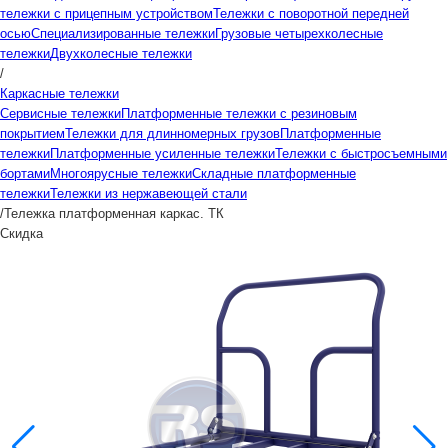
тележки с прицепным устройством
Тележки с поворотной передней
осью
Специализированные тележки
Грузовые четырехколесные
тележки
Двухколесные тележки
/
Каркасные тележки
Сервисные тележки
Платформенные тележки с резиновым
покрытием
Тележки для длинномерных грузов
Платформенные
тележки
Платформенные усиленные тележки
Тележки с быстросъемными
бортами
Многоярусные тележки
Складные платформенные
тележки
Тележки из нержавеющей стали
/
Тележка платформенная каркас. ТК
Скидка