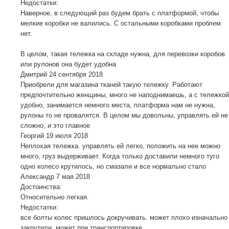
Недостатки:
Наверное, в следующий раз будем брать с платформой, чтобы
мелкие коробки не валились. С остальными коробками проблем
нет.
В целом, такая тележка на складе нужна, для перевозки коробов
или рулонов она будет удобна
Дмитрий
24 сентября 2018
Приобрели для магазина тканей такую тележку. Работают
предпочтительно женщины, много не наподнимаешь, а с тележкой
удобно, занимается немного места, платформа нам не нужна,
рулоны то не провалятся. В целом мы довольны, управлять ей не
сложно, и это главное
Георгий
19 июля 2018
Неплохая тележка. управлять ей легко, положить на нее можно
много, груз выдерживает. Когда только доставили немного туго
одно колесо крутилось, но смазали и все нормально стало
Александр
7 мая 2018
Достоинства:
Относительно легкая.
Недостатки:
все болты колес пришлось докручивать. может плохо изначально
закрутили, может при транспортировке.