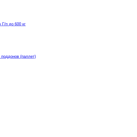
Г/п до 600 кг
 поддонов (паллет)