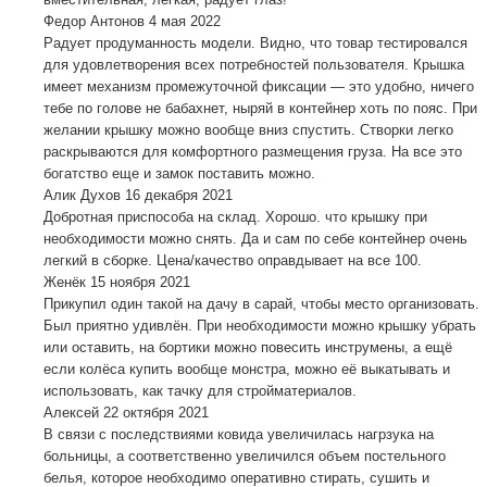
Федор Антонов
4 мая 2022
Радует продуманность модели. Видно, что товар тестировался
для удовлетворения всех потребностей пользователя. Крышка
имеет механизм промежуточной фиксации — это удобно, ничего
тебе по голове не бабахнет, ныряй в контейнер хоть по пояс. При
желании крышку можно вообще вниз спустить. Створки легко
раскрываются для комфортного размещения груза. На все это
богатство еще и замок поставить можно.
Алик Духов
16 декабря 2021
Добротная приспособа на склад. Хорошо. что крышку при
необходимости можно снять. Да и сам по себе контейнер очень
легкий в сборке. Цена/качество оправдывает на все 100.
Женёк
15 ноября 2021
Прикупил один такой на дачу в сарай, чтобы место организовать.
Был приятно удивлён. При необходимости можно крышку убрать
или оставить, на бортики можно повесить инструмены, а ещё
если колёса купить вообще монстра, можно её выкатывать и
использовать, как тачку для стройматериалов.
Алексей
22 октября 2021
В связи с последствиями ковида увеличилась нагрзука на
больницы, а соответственно увеличился объем постельного
белья, которое необходимо оперативно стирать, сушить и