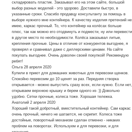
складировать пластик. Заказывал его на этом сайте, большой
выбор разных моделей - это здорово. Доставили быстро, в
указанные сроки. Спасибо продавцу консультанту за помощь в
выборе нужного мне контейнера. К качеству изделия претензий не
имею, каркас прочный. То, что контейнер на колёсах больше
плюс, так как можно его отодвинуть и подмести, ну или перевести
в другое место по необходимости. Колёса заказывал литые,
крепления прочные. Цены в отличие от конкурентов выгоднее, я
проверял и сравнивал даже с диллерскими ценами. На сайте
покупать выгоднее. Очень доволен своей покупкой! Рекомендую
ребят!
Ольга
28 апреля 2020
Купили в приют для домашних животных для перевозки щенков.
Спокойно перевозим до 10 щенят за раз. Передняя створка
открывается - можно выпустить сразу всех, если нужно. Если нет,
открываем верхнюю крышку и берем одного из :)) Довольно
удобно. Сетки прочные, колеса тоже. Хорошая тележка.
Анатолий
2 апреля 2020
Хороший такой добротный, вместительный контейнер. Сам каркас
очень прочный, ничего не шатается, не скрипит. Колеса тоже
достойные, поворотный механизм сделан отменно - никаких
проблем на поворотах. Используем и для перевозки, и для
хранения.