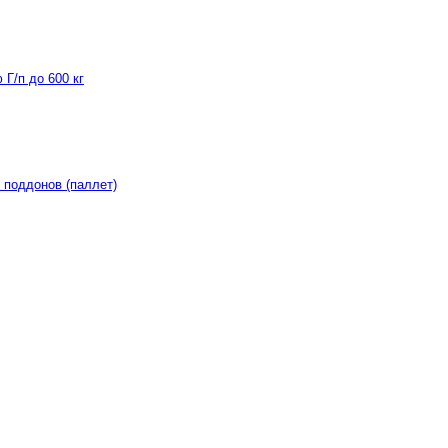
Г/п до 600 кг
 поддонов (паллет)