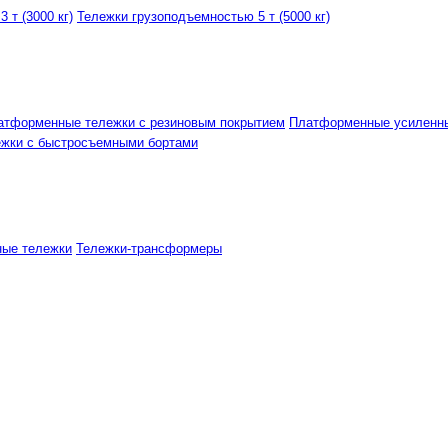
 т (3000 кг)
Тележки грузоподъемностью 5 т (5000 кг)
атформенные тележки с резиновым покрытием
Платформенные усиленн
ежки с быстросъемными бортами
ные тележки
Тележки-трансформеры